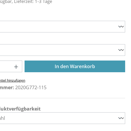
ügbar, Lieferzeit: 1-3 Tage
ählen
ählen
Anzahl: Gib den gewünschten Wert ein o
In den Warenkorb
ttel hinzufügen
ummer:
2020G772-115
duktverfügbarkeit