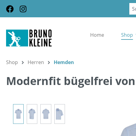
m Hauptinhalt springen
Zur Suche springen
Zur Hauptnavigation springen
Home
Shop
Shop
Herren
Hemden
Modernfit bügelfrei von
Bildergalerie überspringen