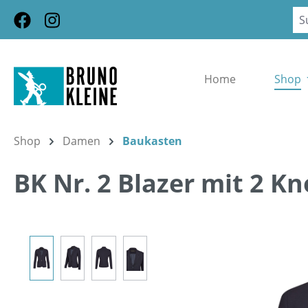
m Hauptinhalt springen
Zur Suche springen
Zur Hauptnavigation springen
Home
Shop
Shop
Damen
Baukasten
BK Nr. 2 Blazer mit 2 K
Bildergalerie überspringen