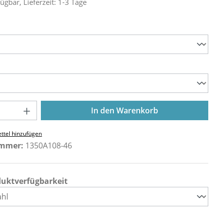
ügbar, Lieferzeit: 1-3 Tage
ählen
ählen
Anzahl: Gib den gewünschten Wert ein o
In den Warenkorb
ttel hinzufügen
ummer:
1350A108-46
duktverfügbarkeit