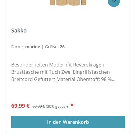
Sakko
Farbe:
marine
|
Größe:
26
Besonderheiten Modernfit Reverskragen
Brusttasche mit Tuch Zwei Eingriffstaschen
Breitcord Gefüttert Material Oberstoff: 98 %
Baumwolle, 2 % Elasthan Futter: 100 % Polyester
Verkaufspreis:
Regulärer Preis:
69,99 €
*
99,99 €
(30% gespart)
In den Warenkorb