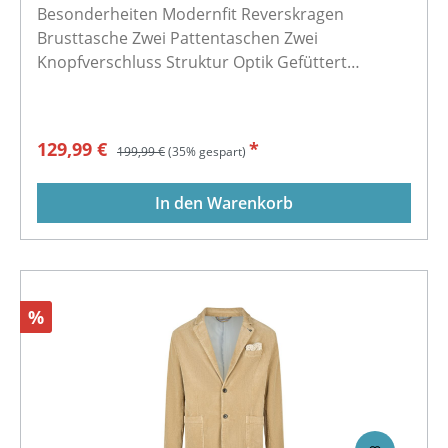
Besonderheiten Modernfit Reverskragen
Brusttasche Zwei Pattentaschen Zwei
Knopfverschluss Struktur Optik Gefüttert
Material Oberstoff 1: 85 % Polyester, 14 %
Viskose, 1 % Elasthan Oberstoff 2: 70 % Wolle, 30
% Viskose Futter 1: 94 % Polyester, 6 % Elasthan
Verkaufspreis:
Regulärer Preis:
129,99 €
*
199,99 €
(35% gespart)
Futter 2: 100 % Polyester
In den Warenkorb
Rabatt
%