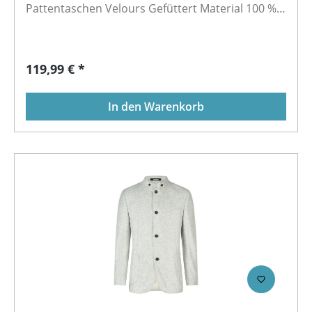
Pattentaschen Velours Gefüttert Material 100 %
Polyester Futter: 57 % Viskose, 43 % Polyester
Regulärer Preis:
119,99 € *
In den Warenkorb