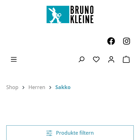
Zum Hauptinhalt springen
Ware
Du hast 0 Produk
Shop
Herren
Sakko
Produkte filtern