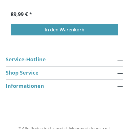
Futter: 100 % Polyester
Regulärer Preis:
89,99 € *
In den Warenkorb
Service-Hotline
Shop Service
Informationen
* Alle Preise inkl. gesetzl. Mehrwertsteuer zzgl.