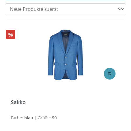
Rabatt
%
Sakko
Farbe:
blau
|
Größe:
50