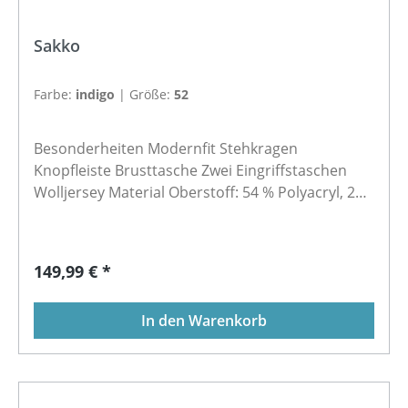
Sakko
Farbe:
indigo
|
Größe:
52
Besonderheiten Modernfit Stehkragen
Knopfleiste Brusttasche Zwei Eingriffstaschen
Wolljersey Material Oberstoff: 54 % Polyacryl, 24
% Schurwolle, 22 % Polyester Futter 1: 100 %
Viskose Futter 2: 100 % Polyester Füllmaterial: 95
% Polyester, 5 % Elasthan
Regulärer Preis:
149,99 € *
In den Warenkorb