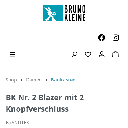
Zum Hauptinhalt springen
Ware
Du hast 0 Produk
Shop
Damen
Baukasten
BK Nr. 2 Blazer mit 2
Knopfverschluss
BRANDTEX