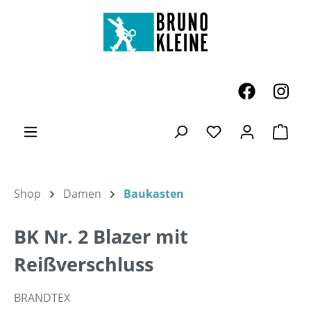
Zum Hauptinhalt springen
Ware
Du hast 0 Produk
Shop
Damen
Baukasten
BK Nr. 2 Blazer mit
Reißverschluss
BRANDTEX