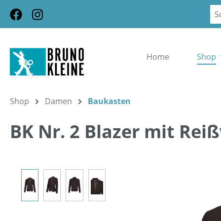
m Hauptinhalt springen
Zur Suche springen
Zur Hauptnavigation springen
Home
Shop
Shop
Damen
Baukasten
BK Nr. 2 Blazer mit Rei
Bildergalerie überspringen