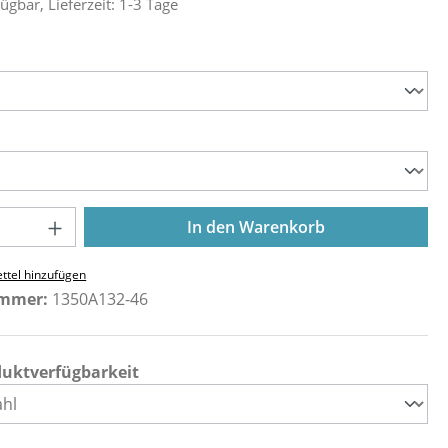
ügbar, Lieferzeit: 1-3 Tage
ählen
ählen
Anzahl: Gib den gewünschten Wert ein o
In den Warenkorb
ttel hinzufügen
ummer:
1350A132-46
duktverfügbarkeit