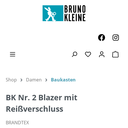
Zum Hauptinhalt springen
Ware
Du hast 0 Produk
Shop
Damen
Baukasten
BK Nr. 2 Blazer mit
Reißverschluss
BRANDTEX