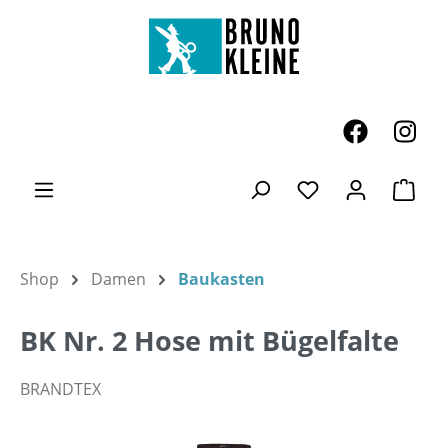
Zum Hauptinhalt springen
Ware
Du hast 0 Produk
Shop
Damen
Baukasten
BK Nr. 2 Hose mit Bügelfalte
BRANDTEX