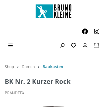
Zum Hauptinhalt springen
Ware
Du hast 0 Produk
Shop
Damen
Baukasten
BK Nr. 2 Kurzer Rock
BRANDTEX