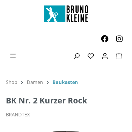
Zum Hauptinhalt springen
Ware
Du hast 0 Produk
Shop
Damen
Baukasten
BK Nr. 2 Kurzer Rock
BRANDTEX