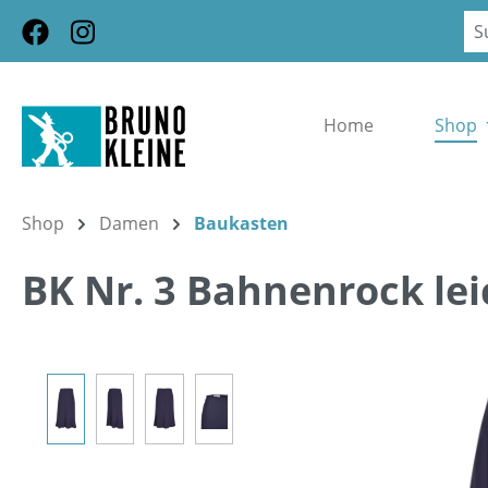
m Hauptinhalt springen
Zur Suche springen
Zur Hauptnavigation springen
Home
Shop
Shop
Damen
Baukasten
BK Nr. 3 Bahnenrock lei
Bildergalerie überspringen