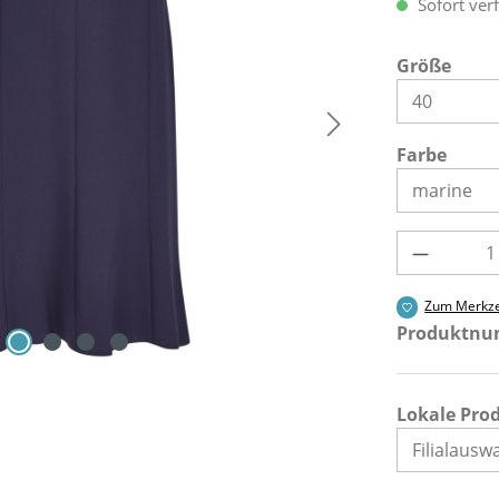
Sofort verf
ausw
Größe
ausw
Farbe
Produkt 
Zum Merkze
Produktn
Lokale Pro