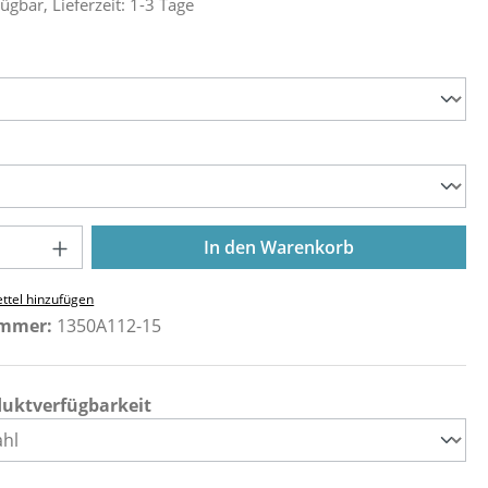
ügbar, Lieferzeit: 1-3 Tage
ählen
ählen
Anzahl: Gib den gewünschten Wert ein o
In den Warenkorb
ttel hinzufügen
ummer:
1350A112-15
duktverfügbarkeit