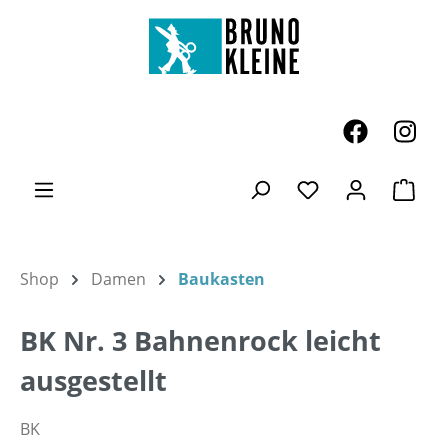
Zum Hauptinhalt springen
Ware
Du hast 0 Produk
Shop
Damen
Baukasten
BK Nr. 3 Bahnenrock leicht
ausgestellt
BK