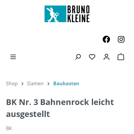
Zum Hauptinhalt springen
Ware
Du hast 0 Produk
Shop
Damen
Baukasten
BK Nr. 3 Bahnenrock leicht
ausgestellt
BK