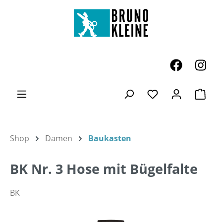
Zum Hauptinhalt springen
Ware
Du hast 0 Produk
Shop
Damen
Baukasten
BK Nr. 3 Hose mit Bügelfalte
BK