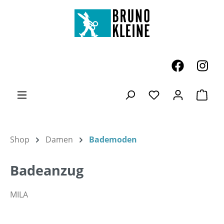
Zum Hauptinhalt springen
Ware
Du hast 0 Produk
Shop
Damen
Bademoden
Badeanzug
MILA