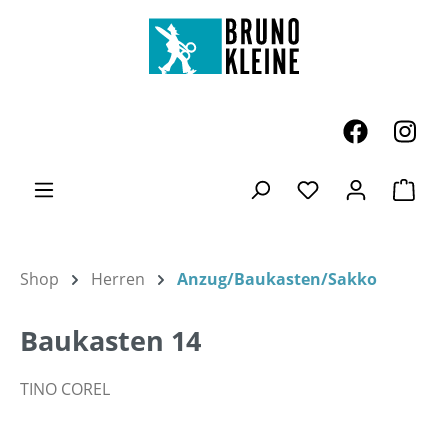
Zum Hauptinhalt springen
Ware
Du hast 0 Produk
Shop
Herren
Anzug/Baukasten/Sakko
Baukasten 14
TINO COREL