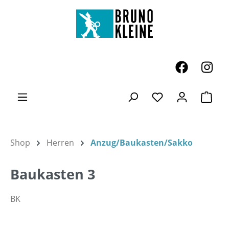
Zum Hauptinhalt springen
Ware
Du hast 0 Produk
Shop
Herren
Anzug/Baukasten/Sakko
Baukasten 3
BK