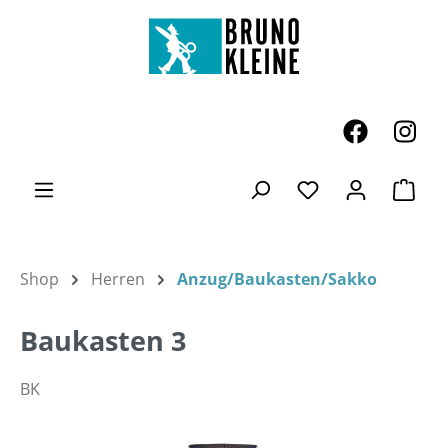
Zum Hauptinhalt springen
Ware
Du hast 0 Produk
Shop
Herren
Anzug/Baukasten/Sakko
Baukasten 3
BK