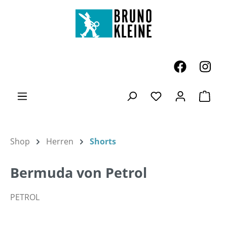
Zum Hauptinhalt springen
Ware
Du hast 0 Produk
Shop
Herren
Shorts
Bermuda von Petrol
PETROL