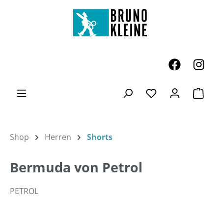
Zum Hauptinhalt springen
Ware
Du hast 0 Produk
Shop
Herren
Shorts
Bermuda von Petrol
PETROL