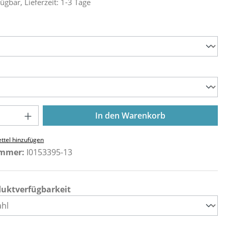
ügbar, Lieferzeit: 1-3 Tage
ählen
ählen
Anzahl: Gib den gewünschten Wert ein o
In den Warenkorb
ttel hinzufügen
ummer:
I0153395-13
duktverfügbarkeit