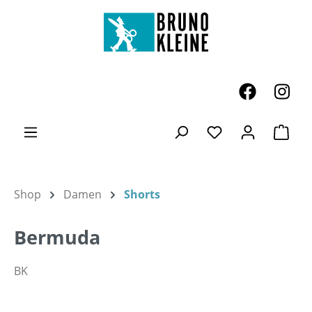
Zum Hauptinhalt springen
Ware
Du hast 0 Produk
Shop
Damen
Shorts
Bermuda
BK