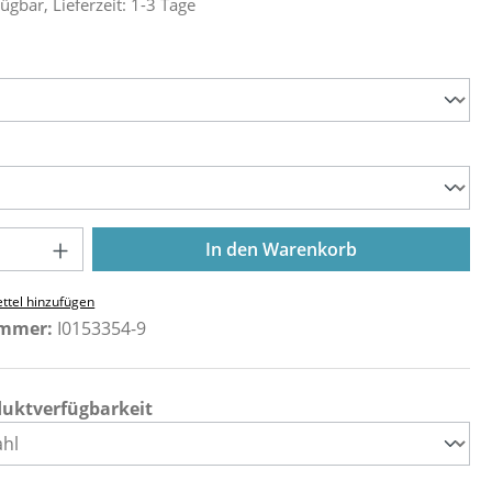
ügbar, Lieferzeit: 1-3 Tage
ählen
ählen
Anzahl: Gib den gewünschten Wert ein o
In den Warenkorb
ttel hinzufügen
ummer:
I0153354-9
duktverfügbarkeit