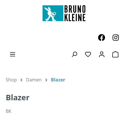
Zum Hauptinhalt springen
Ware
Du hast 0 Produk
Shop
Damen
Blazer
Blazer
BK