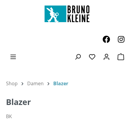
Zum Hauptinhalt springen
Ware
Du hast 0 Produk
Shop
Damen
Blazer
Blazer
BK