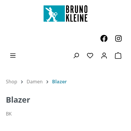
Zum Hauptinhalt springen
Ware
Du hast 0 Produk
Shop
Damen
Blazer
Blazer
BK