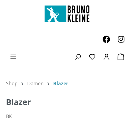
Zum Hauptinhalt springen
Ware
Du hast 0 Produk
Shop
Damen
Blazer
Blazer
BK