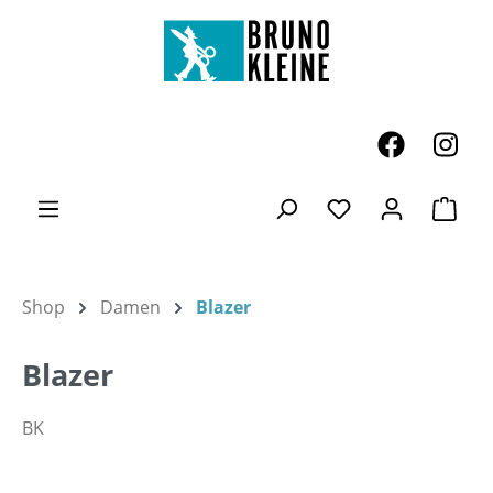
Zum Hauptinhalt springen
Ware
Du hast 0 Produk
Shop
Damen
Blazer
Blazer
BK