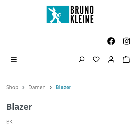
Zum Hauptinhalt springen
Ware
Du hast 0 Produk
Shop
Damen
Blazer
Blazer
BK