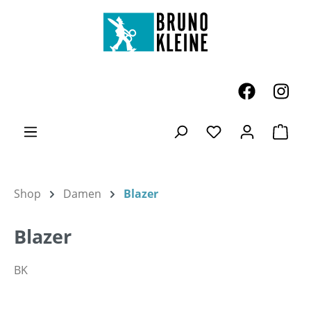
Zum Hauptinhalt springen
Ware
Du hast 0 Produk
Shop
Damen
Blazer
Blazer
BK