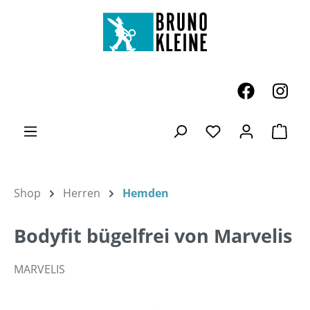
Zum Hauptinhalt springen
Ware
Du hast 0 Produk
Shop
Herren
Hemden
Bodyfit bügelfrei von Marvelis
MARVELIS