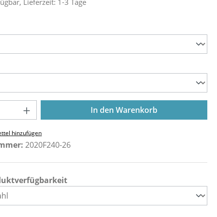
ügbar, Lieferzeit: 1-3 Tage
ählen
ählen
Anzahl: Gib den gewünschten Wert ein o
In den Warenkorb
ttel hinzufügen
ummer:
2020F240-26
duktverfügbarkeit