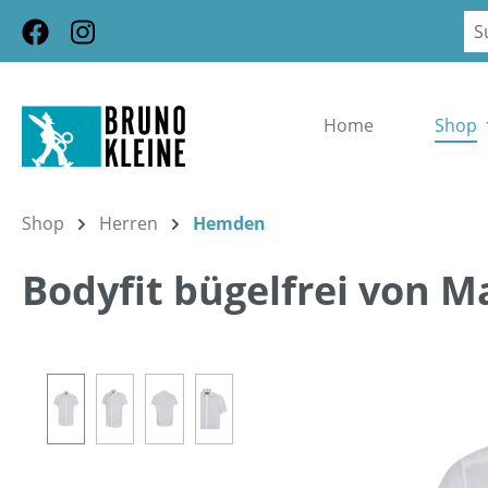
m Hauptinhalt springen
Zur Suche springen
Zur Hauptnavigation springen
Home
Shop
Shop
Herren
Hemden
Bodyfit bügelfrei von M
Bildergalerie überspringen