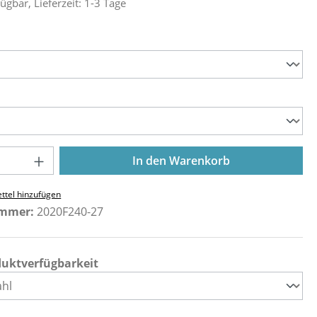
ügbar, Lieferzeit: 1-3 Tage
ählen
ählen
Anzahl: Gib den gewünschten Wert ein o
In den Warenkorb
ttel hinzufügen
ummer:
2020F240-27
duktverfügbarkeit