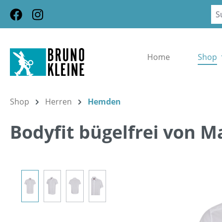
m Hauptinhalt springen
Zur Suche springen
Zur Hauptnavigation springen
Home
Shop
Shop
Herren
Hemden
Bodyfit bügelfrei von M
Bildergalerie überspringen