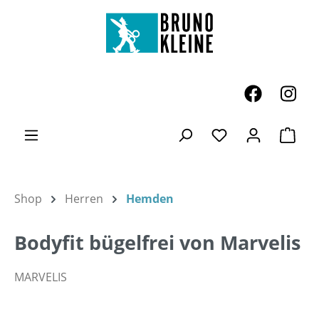
Zum Hauptinhalt springen
Ware
Du hast 0 Produk
Shop
Herren
Hemden
Bodyfit bügelfrei von Marvelis
MARVELIS