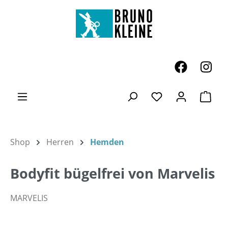
Zum Hauptinhalt springen
Ware
Du hast 0 Produk
Shop
Herren
Hemden
Bodyfit bügelfrei von Marvelis
MARVELIS