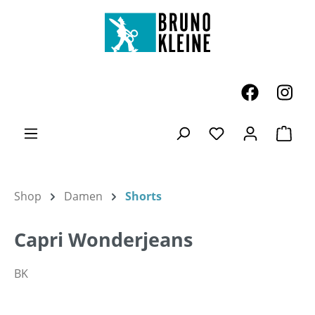
Zum Hauptinhalt springen
Ware
Du hast 0 Produk
Shop
Damen
Shorts
Capri Wonderjeans
BK