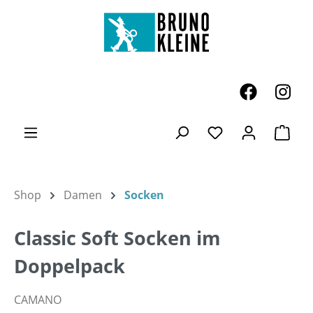
Zum Hauptinhalt springen
Ware
Du hast 0 Produk
Shop
Damen
Socken
Classic Soft Socken im
Doppelpack
CAMANO