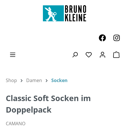
Zum Hauptinhalt springen
Ware
Du hast 0 Produk
Shop
Damen
Socken
Classic Soft Socken im
Doppelpack
CAMANO