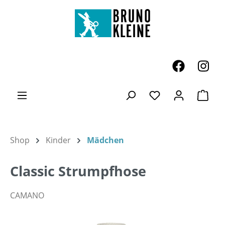
Zum Hauptinhalt springen
Ware
Du hast 0 Produk
Shop
Kinder
Mädchen
Classic Strumpfhose
CAMANO