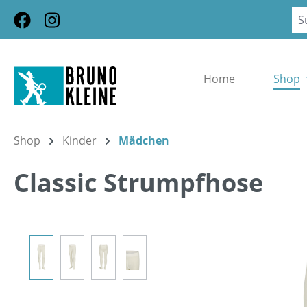
m Hauptinhalt springen
Zur Suche springen
Zur Hauptnavigation springen
Home
Shop
Shop
Kinder
Mädchen
Classic Strumpfhose
Bildergalerie überspringen