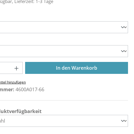
ügbar, Lieferzeit: 1-3 Tage
ählen
ählen
Anzahl: Gib den gewünschten Wert ein o
In den Warenkorb
ttel hinzufügen
ummer:
4600A017-66
duktverfügbarkeit