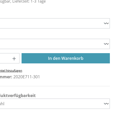
ügbar, Lieferzeit: 1-3 Tage
ählen
ählen
Anzahl: Gib den gewünschten Wert ein o
In den Warenkorb
ttel hinzufügen
ummer:
2020E711-301
duktverfügbarkeit