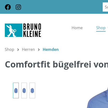
m Hauptinhalt springen
Zur Suche springen
Zur Hauptnavigation springen
Home
Shop
Shop
Herren
Hemden
Comfortfit bügelfrei vo
Bildergalerie überspringen