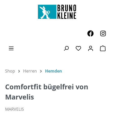
Zum Hauptinhalt springen
Ware
Du hast 0 Produk
Shop
Herren
Hemden
Comfortfit bügelfrei von
Marvelis
MARVELIS