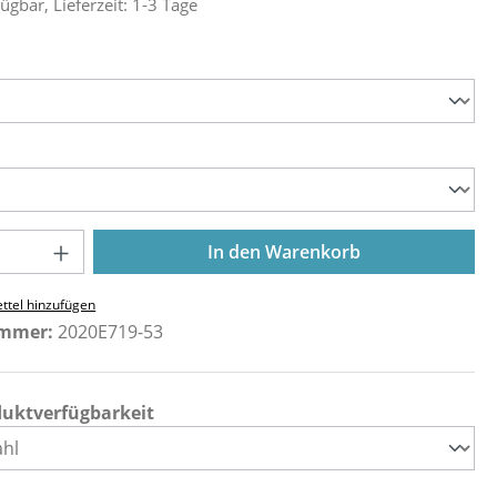
ügbar, Lieferzeit: 1-3 Tage
ählen
ählen
Anzahl: Gib den gewünschten Wert ein o
In den Warenkorb
ttel hinzufügen
ummer:
2020E719-53
duktverfügbarkeit