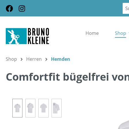
m Hauptinhalt springen
Zur Suche springen
Zur Hauptnavigation springen
Home
Shop
Shop
Herren
Hemden
Comfortfit bügelfrei vo
Bildergalerie überspringen