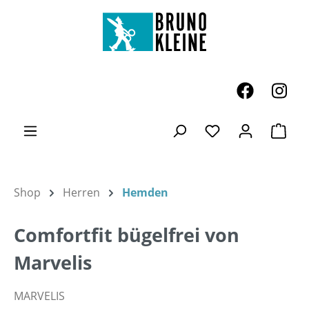
Zum Hauptinhalt springen
Ware
Du hast 0 Produk
Shop
Herren
Hemden
Comfortfit bügelfrei von
Marvelis
MARVELIS