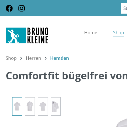
m Hauptinhalt springen
Zur Suche springen
Zur Hauptnavigation springen
Home
Shop
Shop
Herren
Hemden
Comfortfit bügelfrei vo
Bildergalerie überspringen