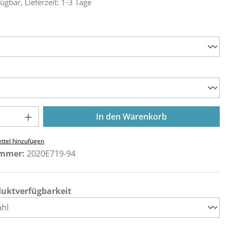
ügbar, Lieferzeit: 1-3 Tage
ählen
ählen
Anzahl: Gib den gewünschten Wert ein o
In den Warenkorb
ttel hinzufügen
ummer:
2020E719-94
duktverfügbarkeit