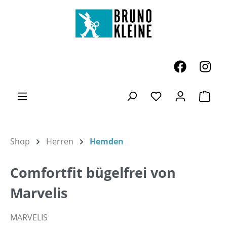
Zum Hauptinhalt springen
Ware
Du hast 0 Produk
Shop
Herren
Hemden
Comfortfit bügelfrei von
Marvelis
MARVELIS