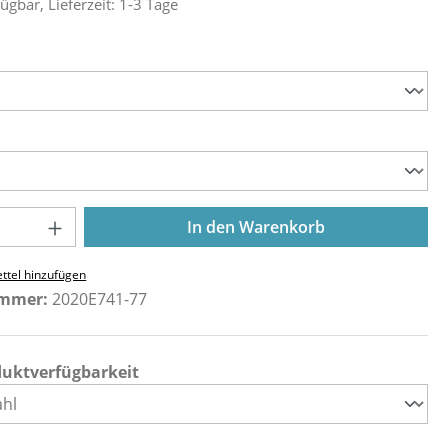
ügbar, Lieferzeit: 1-3 Tage
ählen
ählen
Anzahl: Gib den gewünschten Wert ein o
In den Warenkorb
ttel hinzufügen
ummer:
2020E741-77
duktverfügbarkeit