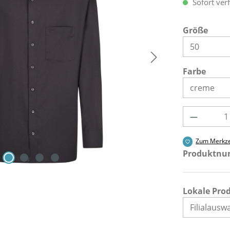
Sofort verf
ausw
Größe
ausw
Farbe
Produkt 
Zum Merkze
Produktn
Lokale Pro