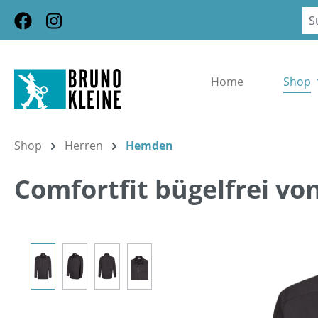
m Hauptinhalt springen
Zur Suche springen
Zur Hauptnavigation springen
Home
Shop
Shop
Herren
Hemden
Comfortfit bügelfrei vo
Bildergalerie überspringen