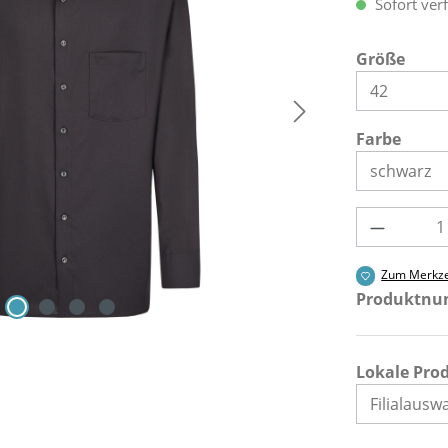
Sofort verf
ausw
Größe
ausw
Farbe
Produkt 
Zum Merkze
Produktn
Lokale Pro