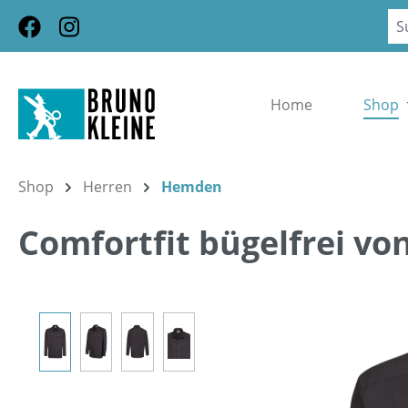
m Hauptinhalt springen
Zur Suche springen
Zur Hauptnavigation springen
Home
Shop
Shop
Herren
Hemden
Comfortfit bügelfrei vo
Bildergalerie überspringen