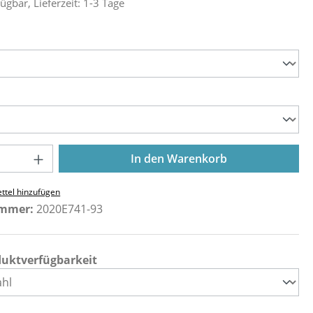
ügbar, Lieferzeit: 1-3 Tage
ählen
ählen
Anzahl: Gib den gewünschten Wert ein o
In den Warenkorb
ttel hinzufügen
ummer:
2020E741-93
duktverfügbarkeit