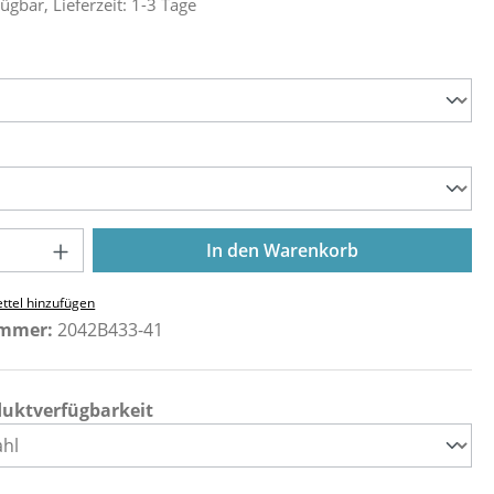
ügbar, Lieferzeit: 1-3 Tage
ählen
ählen
Anzahl: Gib den gewünschten Wert ein o
In den Warenkorb
ttel hinzufügen
ummer:
2042B433-41
duktverfügbarkeit