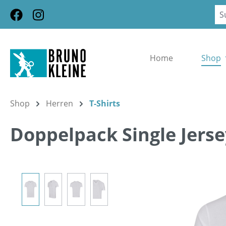
m Hauptinhalt springen
Zur Suche springen
Zur Hauptnavigation springen
Home
Shop
Shop
Herren
T-Shirts
Doppelpack Single Jerse
Bildergalerie überspringen