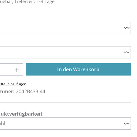
ügbar, Lieferzeit: 1-3 Tage
ählen
ählen
Anzahl: Gib den gewünschten Wert ein o
In den Warenkorb
ttel hinzufügen
ummer:
2042B433-44
duktverfügbarkeit