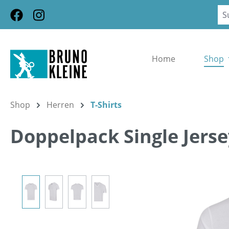
m Hauptinhalt springen
Zur Suche springen
Zur Hauptnavigation springen
Home
Shop
Shop
Herren
T-Shirts
Doppelpack Single Jerse
Bildergalerie überspringen